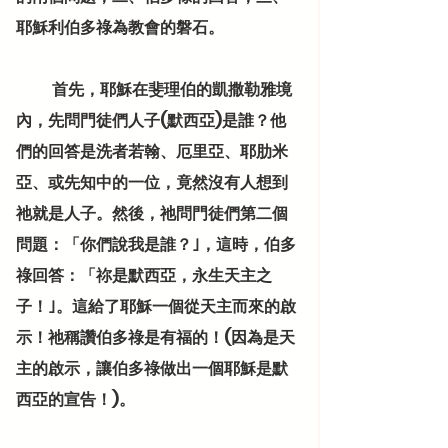
耶穌利伯多祿為教會的磐石。
            首先，耶穌在斐理伯的凱撒勒雅境
內，先問門徒們人子(默西亞)是誰？他
們的回答是洗者若翰、厄里亞、耶肋米
亞、或先知中的一位，竟然沒有人想到
祂就是人子。然後，祂問門徒們第二個
問題：「你們說我是誰？｣，這時，伯多
祿回答：「祢是默西亞，永生天主之
子！｣。這給了耶穌一個從天主而來的啟
示！祂稱讚伯多祿是有福的！(因為是天
主的啟示，讓伯多祿做出一個耶穌是默
西亞的宣告！)。