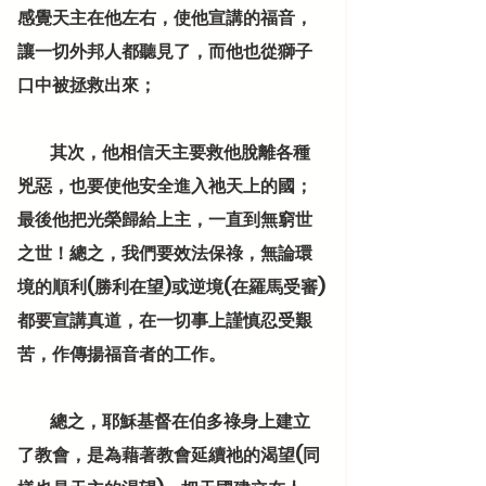
感覺天主在他左右，使他宣講的福音，
讓一切外邦人都聽見了，而他也從獅子
口中被拯救出來；
          其次，他相信天主要救他脫離各種
兇惡，也要使他安全進入祂天上的國；
最後他把光榮歸給上主，一直到無窮世
之世！總之，我們要效法保祿，無論環
境的順利(勝利在望)或逆境(在羅馬受審)
都要宣講真道，在一切事上謹慎忍受艱
苦，作傳揚福音者的工作。
          總之，耶穌基督在伯多祿身上建立
了教會，是為藉著教會延續祂的渴望(同