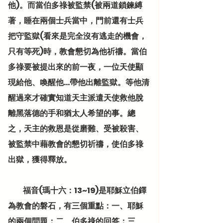
他)。而當伯多祿被監禁(被兩道鎖鍊縛
著，睡在兩個士兵當中，門前還有士兵
把守監獄(看來是完全沒有逃走的機會，
只有等死)時，教會懇切為他祈禱。當伯
多祿要被提出來的前一夜，一位天使顯
現給他、喚醒他…帶他出離監獄。等他清
醒過來才確實知道天主派遣天使救他脫
離黑落德的手和猶太人希望的事。總
之，天主的救恩是從磨難、受被殺害、
被監禁中藉教會的懇切祈禱，使伯多祿
出獄，獲得釋放。
          福音(瑪十六：13~19)是耶穌立伯鐸
為教會的磐石，有三個重點：一、耶穌
的兩個問題；二、伯多祿的回答；三、