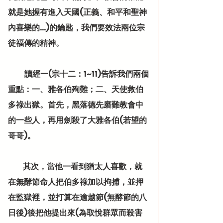
就是她握有進入天國(正義、和平和聖神
內喜樂的…)的鑰匙，我們要效法兩位宗
徒福傳的精神。
           讀經一(宗十二：1~11)告訴我們兩個
重點：一、雅各伯殉難；二、天使救伯
多祿出獄。首先，黑落德先磨難教會中
的一些人，再用劍殺了大雅各伯(若望的
哥哥)。
          其次，當他一看到猶太人喜歡，就
在無酵節命人把伯多祿加以拘捕，並押
在監獄裡，並打算在逾越節(無酵節的八
日後)後把他提出來(為取悅群眾而殺害