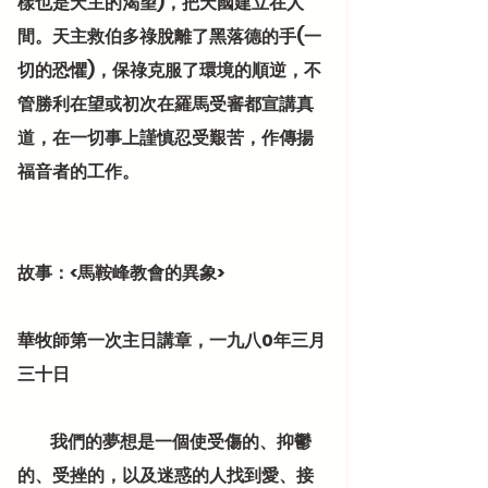
樣也是天主的渴望)，把天國建立在人
間。天主救伯多祿脫離了黑落德的手(一
切的恐懼)，保祿克服了環境的順逆，不
管勝利在望或初次在羅馬受審都宣講真
道，在一切事上謹慎忍受艱苦，作傳揚
福音者的工作。
故事：<馬鞍峰教會的異象>
華牧師第一次主日講章，一九八0年三月
三十日
          我們的
夢想
是一個使受傷的、抑鬱
的、受挫的，以及迷惑的人找到愛、接