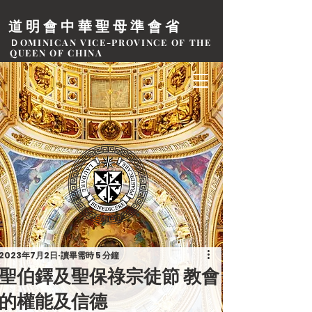
道明會中華聖母準會省
ＤOMINICAN VICE-PROVINCE OF THE
QUEEN OF CHINA
2023年7月2日
讀畢需時 5 分鐘
聖伯鐸及聖保祿宗徒節 教會
的權能及信德