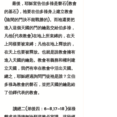
          最後，耶穌宣告伯多祿是磐石(教會
的基石)，祂要在伯多祿身上建立教會
(陰間的門決不能戰勝的)。而祂還要把
進入這個天國的門的鑰匙交給伯多祿，
凡他(代表教會)在地上所束縛的，在天
上同樣要被束縛；凡他在地上釋放的，
在天上也要被釋放。也就是說教會擁有
進入天國的鑰匙。教會有義務和權利建
立天國，我們有幸在教會中活出天國。
總之，耶穌經過詢問門徒祂是誰？立伯
多祿為教會的磐石，並把天國的鑰匙給
了伯鐸代表的教會。
           讀經二(弟後四：6~8,17~18 )保祿
懇求弟茂德無論順逆務必宣講，這段經