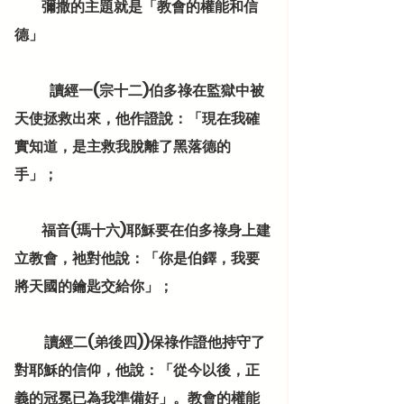
          彌撒的主題就是「教會的權能和信
德」
             讀經一(宗十二)伯多祿在監獄中被
天使拯救出來，他作證說：「現在我確
實知道，是主救我脫離了黑落德的
手」；
          福音(瑪十六)耶穌要在伯多祿身上建
立教會，祂對他說：「你是伯鐸，我要
將天國的鑰匙交給你」；
           讀經二(弟後四))保祿作證他持守了
對耶穌的信仰，他說：「從今以後，正
義的冠冕已為我準備好」。教會的權能