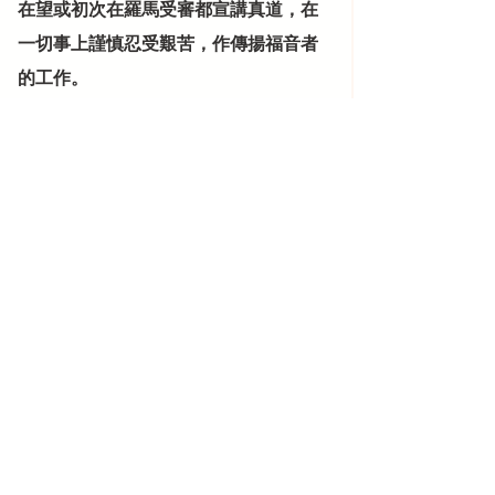
在望或初次在羅馬受審都宣講真道，在
一切事上謹慎忍受艱苦，作傳揚福音者
的工作。
 <傷口>教導我們：看到(車禍)就是召叫
(去拯救，不讓任何遺憾發生)，讓我們
做到「只要有我在，就不讓任何的遺憾
發生。」；
<馬鞍峰教會的異象>教導我們：這個建
立於1980，創立於美國加州橘郡，目標
導向的浸信會小教會，因著她清楚宗旨
和目標導向及推展的步驟，在十五年間
由250人增長到15000人的教會，是我
們福傳的絕佳典範；