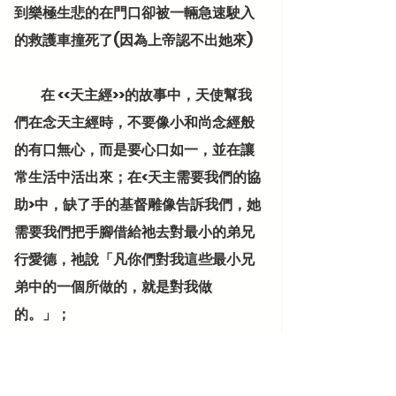
到樂極生悲的在門口卻被一輛急速駛入
的救護車撞死了(因為上帝認不出她來)
          在 <<天主經>>的故事中，天使幫我
們在念天主經時，不要像小和尚念經般
的有口無心，而是要心口如一，並在讓
常生活中活出來；在<天主需要我們的協
助>中，缺了手的基督雕像告訴我們，她
需要我們把手腳借給祂去對最小的弟兄
行愛德，祂說「凡你們對我這些最小兄
弟中的一個所做的，就是對我做
的。」；
          在<多少，人沒熬過那三釐米>中毛竹