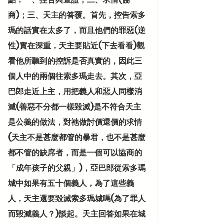
商)；三、天主的答覆。首先，控告索多
瑪的話實在太多了，而且他們的罪惡(逆
性)實在深重，天主要貼近(下去看看)觀
看他所聽到的控訴是否真實的，因此三
個人中的兩個往索多瑪走去。其次，亞
巴郎走近上主，用把義人和惡人同樣消
滅(善惡不分都一樣毀滅)是不符合天主
是公義的做法，對祂做討價還價的求情
(天主不是甚麼都管的暴君，也不是甚麼
都不管的缺席者，而是一個可以協商的
「成年孩子的父親」)，亞巴郎從索多瑪
城中如果有五十個義人，為了這些義
人，天主還要毀滅索多瑪城嗎(為了罪人
而毀滅義人？)談起。天主回答如果在城