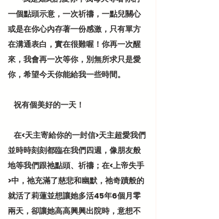
一個點頭示意，一次祈禱，一點兒關心
或是在你心內存著一份感激，只有單方
在溝通表白，實在很難喔！你再一次醒
來，我會再一次等你，別無所求只是愛
你，希望今天你能給我一些時間。
    祝有個美好的一天！
    在<天主寄給你的一封信>天主超愛我們
並時時刻刻都臨在我們四週，像朋友般
地等我們跟祂點頭、祈禱；在<上帝失手
>中，祂充滿了慈悲和幽默，祂奇蹟般的
就活了莉蓮並想讓她多活45年6個月零
兩天，卻讓她高高興興出院時，意想不