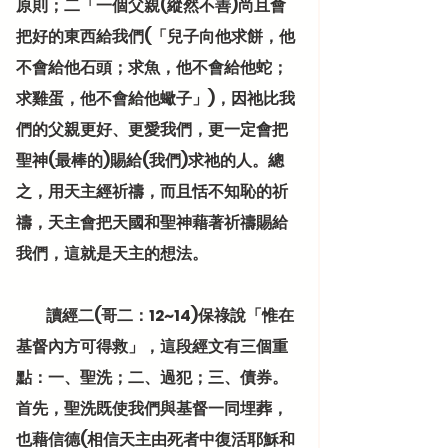
原則；二「一個父親(縱然不善)尚且會
把好的東西給我們(「兒子向他求餅，他
不會給他石頭；求魚，他不會給他蛇；
求雞蛋，他不會給他蠍子」)，因祂比我
們的父親更好、更愛我們，更一定會把
聖神(最棒的)賜給(我們)求祂的人。總
之，用天主經祈禱，而且恬不知恥的祈
禱，天主會把天國和聖神藉著祈禱賜給
我們，這就是天主的想法。
          讀經二(哥二：12~14)保祿說「惟在
基督內方可得救」，這段經文有三個重
點：一、聖洗；二、過犯；三、債券。
首先，聖洗既使我們與基督一同埋葬，
也藉信德(相信天主由死者中復活耶穌和