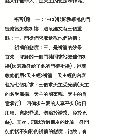
義人保全罪人，是天主的想法和作為。
          福音(路十一：1~13)耶穌教導祂的門
徒應當怎樣祈禱，這段經文有三個重
點：一、門徒們求耶穌教他們祈禱；
二、祈禱的態度；三、是祈禱的效果。
首先，耶穌的一個門徒問求祂教他們祈
禱(因若翰教給了他的門徒祈禱)，祂就
教他們用<天主經>祈禱，天主經的內容
包括七個祈求：三個求天主受光榮(天主
的名受顯揚、天主的國來臨、天主的旨
意承行)，四個求主愛的人享平安(給日
用糧、寬恕罪過、勿陷於誘惑、免於兇
惡)。其次，耶穌透過朋友的比喻，教門
徒們恬不知恥的祈禱的態度，祂說，有