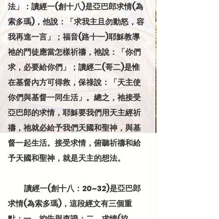
法」：讀經一(創十八)是亞巴郎求情(為
索多瑪)，他說：「求我主且勿動怒，容
我再進一言」；福音(路十一)耶穌教導
祂的門徒應當怎樣祈禱，祂說：「你們
求，必要給你們」；讀經二(哥二)是惟
在基督內方可得救，保祿說：「天主使
你們與基督一同生活」。總之，祂接受
亞巴郎的求情，耶穌要我們用天主經祈
禱，祂就必給予我們天國和聖神，與基
督一起生活。接受求情，俯聽祈禱和給
予天國和聖神，就是天主的想法。
           讀經一(創十八：20~32)是亞巴郎
求情(為索多瑪)，這段經文有三個重
點：一、控告與查證；二、求情(協