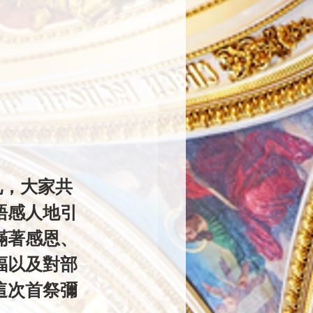
語感人地引
滿著感恩、
福以及對部
這次首祭彌