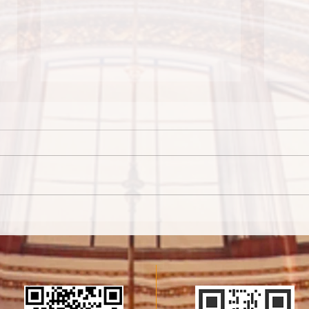
江彧濤修士宣發終身願典禮
20