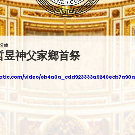
 分鐘
金哲昱神父家鄉首祭
xstatic.com/video/eb4a0a_cdd923333a9240ecb7a90