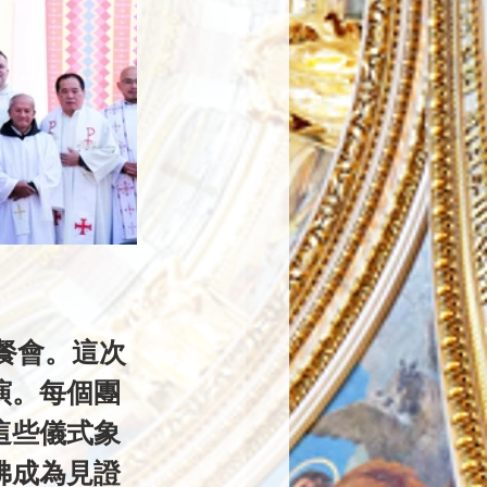
演。每個團
這些儀式象
佛成為見證