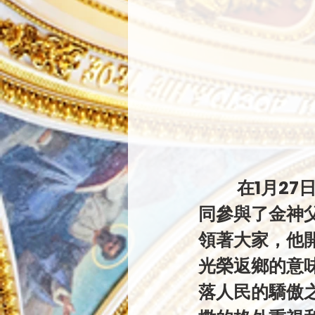
           在1月27日這特別的日子，地利匯聚了道明會的弟兄，大家共
同參與了金神
領著大家，他
光榮返鄉的意
落人民的驕傲