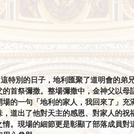
父的首祭彌撒。整場彌撒中，金神父以母
開場的一句「地利的家人，我回來了」充
味，道出了他對天主的感恩、對家人的祝
之情。現場的細節更是彰顯了部落成員對