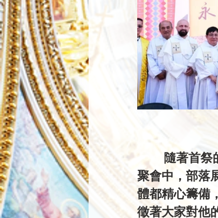
           隨著首祭的結束，我們一同投入了一場豐富多彩的餐會。這次
聚會中，部落
體都精心籌備
徵著大家對他