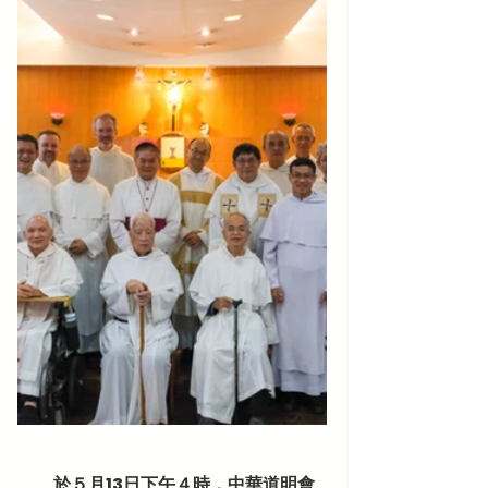
           於５月13日下午４時，中華道明會