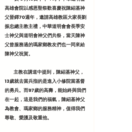
高雄會院以感恩聖祭歡喜慶祝陳紹基神
父晉鐸70週年，邀請高雄教區大家長劉
振忠總主教主禮，中華道明會會長季安
士神父與道明會神父們共祭，當天陳神
父曾服務過的瑪家鄉教友們也一同來給
陳神父祝賀。
          主教在講道中提到，陳紹基神父，
13歲就去當兵指的是進入小修院當基督
的勇兵。而97歲的高壽，能始終與我們
在一起，這是我們的福氣，陳紹基神父
為教會、瑪家鄉的服務精神，值得我們
尊敬、愛護及敬重他。