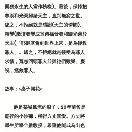
而獲永生的人當作榜樣)。最後，保祿把
尊崇和光榮歸給天主，直到無窮之世。
總之，不拒絕就是感謝(天主的憐憫)、
轉變(褻瀆者變成宣傳福音者和歸光榮於
天主(「耶穌基督到世界上來，是為拯救
罪人」。總之，不拒絕就是接受為罪人
求情，寬恕回頭罪人並與祂們歡樂、慶
祝，拯救罪人。
故事：<桌子開花>
          他是某城風流的浪子，20年前曾是
廟裡的小沙彌，極得方丈喜愛。方丈將
畢生所學全數教授，希望他能成為出色