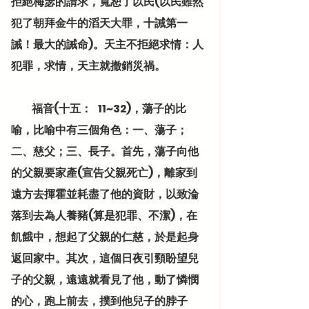
拒絕梅瑟的請求，寬恕了以民(以民雖然
犯了朝拜金牛的滔天大罪，十誡第一
誡！最大的誡命)。天主不拒絕求情：人
犯罪，求情，天主就撤銷災禍。
          福音(十五：   11~32)，蕩子的比
喻，比喻中有三個角色：一、蕩子；
二、慈父；三、長子。首先，蕩子向他
的父親要家產(宣告父親死亡)，離家到
遠方去揮霍並耗盡了他的資財，以致淪
落到去為人養豬(算是犯罪、不潔)，在
飢餓中，想起了父親的仁慈，於是起身
返回家中。其次，這個日夜引頸盼望兒
子的父親，遠遠就看見了他，動了憐憫
的心，跑上前去，撲到他兒子的脖子