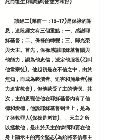
死而復生)和調解(使雙方和好)
          讀經二(弟前一：12~17)是保祿的謝
恩，這段經文有三個重點：一、感謝耶
穌基督；二、保祿的轉變；三、歸光榮
與天主。首先，保祿感謝耶穌基督賜與
他能力，認為他忠信，派定他服役(召叫
他當宗徒)。他起初是在不信之中，由於
無知，而成為褻瀆者、迫害和施暴者(極
力迫害教會)，但他蒙受了主的憐憫。其
次，主的恩寵使他在耶穌基督內有了信
德和愛德，他說耶穌基督到世上，是為
了拯救罪人(保祿是魁首)。。天主之所
以拯救他，是出於天主的憐憫和要在他
身上顯示主的完全堅忍(為給將來信靠主