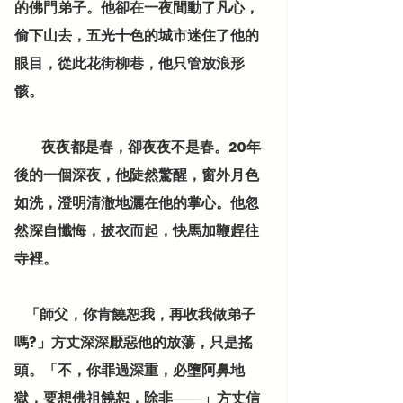
的佛門弟子。他卻在一夜間動了凡心，
偷下山去，五光十色的城市迷住了他的
眼目，從此花街柳巷，他只管放浪形
骸。
          夜夜都是春，卻夜夜不是春。20年
後的一個深夜，他陡然驚醒，窗外月色
如洗，澄明清澈地灑在他的掌心。他忽
然深自懺悔，披衣而起，快馬加鞭趕往
寺裡。
    「師父，你肯饒恕我，再收我做弟子
嗎?」方丈深深厭惡他的放蕩，只是搖
頭。「不，你罪過深重，必墮阿鼻地
獄，要想佛祖饒恕，除非───」方丈信