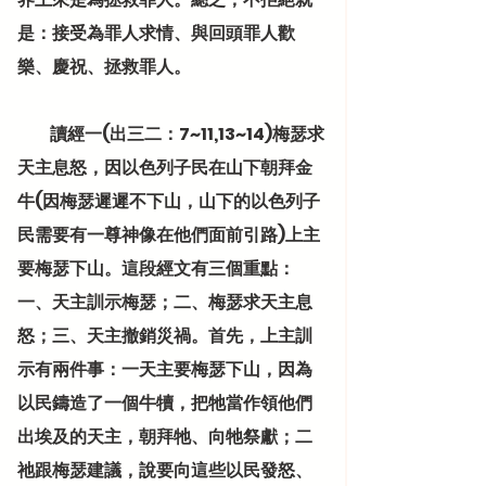
是：接受為罪人求情、與回頭罪人歡
樂、慶祝、拯救罪人。
          讀經一(出三二：7~11,13~14)梅瑟求
天主息怒，因以色列子民在山下朝拜金
牛(因梅瑟遲遲不下山，山下的以色列子
民需要有一尊神像在他們面前引路)上主
要梅瑟下山。這段經文有三個重點：
一、天主訓示梅瑟；二、梅瑟求天主息
怒；三、天主撤銷災禍。首先，上主訓
示有兩件事：一天主要梅瑟下山，因為
以民鑄造了一個牛犢，把牠當作領他們
出埃及的天主，朝拜牠、向牠祭獻；二
祂跟梅瑟建議，說要向這些以民發怒、