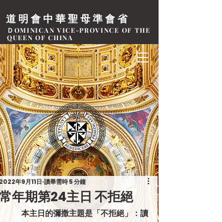
道明會中華聖母準會省
ＤOMINICAN VICE-PROVINCE OF THE
QUEEN OF CHINA
2022年9月11日
讀畢需時 5 分鐘
常年期第24主日 不拒絕
         本主日的彌撒主題是「不拒絕」：讀