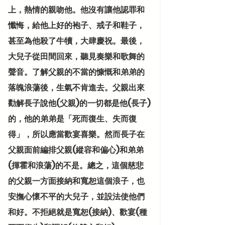
上，熱情的親吻他。他沒有讓他認罪和
懺悔，給他上好的袍子、戒子和鞋子，
甚至為他殺了牛犢，大肆慶祝。最後，
大兒子從田間回來，聽見奏樂和歌舞的
聲音。了解父親的不當的慷慨和弟弟的
落魄浪蕩後，生氣不肯進去。父親出來
勸解長子說他(父親)的一切都是他(長子)
的，他的弟弟是「死而復生、失而復
得」，所以應當歡宴喜樂。然而長子在
父親面前編排父親(縱容和偏心)和弟弟
(揮霍和浪蕩)的不是。總之，這個慈悲
的父親一方面接納和寬恕這個浪子，也
安撫心懷不平的大兒子，並設法使他們
和好。不拒絕就是寬恕(接納)、歡宴(種