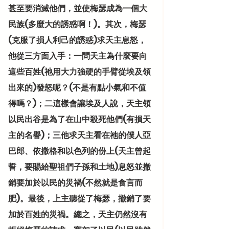
甚至要消滅他們，並使梅瑟成為一個大
民族(多麼大的誘惑啊！)。其次，梅瑟
(克服了損人利己的誘惑)求天主息怒，
他從三方面入手：一問天主為什麼要向
這些百姓(祂用大力強硬的手臂從埃及領
出來的)發怒呢？(不是有點小氣和不值
得嗎？)；二這樣會讓埃及人說，天主領
以民出谷是為了在山中殺死他們(有損天
主的名譽)；三他求天主看在祂的僕人亞
巴郎、依撒格和以色列的份上(天主曾起
誓，要賜給聖祖們子孫和土地)息怒並撤
銷要加於以民的災禍(不然就是食言而
肥)。最後，上主聽從了梅瑟，撤銷了要
加於百姓的災禍。總之，天主仍然沒有