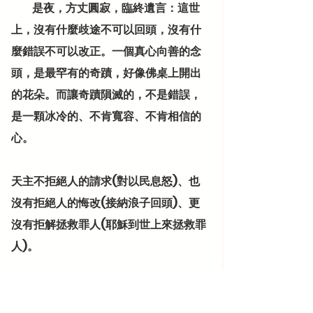
          是夜，方丈圓寂，臨終遺言：這世
上，沒有什麼歧途不可以回頭，沒有什
麼錯誤不可以改正。一個真心向善的念
頭，是最罕有的奇蹟，好像佛桌上開出
的花朵。而讓奇蹟隕滅的，不是錯誤，
是一顆冰冷的、不肯寬容、不肯相信的
心。
天主不拒絕人的請求(對以民息怒)、也
沒有拒絕人的悔改(接納浪子回頭)、更
沒有拒解拯救罪人(耶穌到世上來拯救罪
人)。
    <主啊！請教我如何生活>教我們求主幫
我們，置身於天堂並與祂同在(祂不會拒