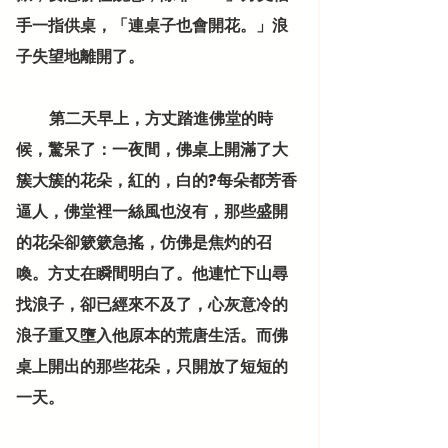
手一指供桌，「連桌子也會開花。」浪
子失望地離開了。
           第二天早上，方丈踏進佛堂的時
候，驚呆了：一夜間，佛桌上開滿了大
簇大簇的花朵，紅的，白的?每朵都芳香
逼人，佛堂裡一絲風也沒有，那些盛開
的花朵卻簌簌急搖，仿佛是焦灼的召
喚。方丈在瞬間明白了。他連忙下山尋
找浪子，卻已經來不及了，心灰意冷的
浪子重又墮入他原本的荒唐生活。而佛
桌上開出的那些花朵，只開放了短短的
一天。