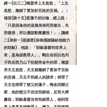
經一(出三二)梅瑟求上主息怒，「上主
息怒，撤銷了要加於百姓的災禍。」；
福音(路十五)是蕩子的比喻，經上說：
「只是因為你的這個弟弟死而復生，失
而復得，所以應該歡樂慶祝！」；讀經
二(弟前一)是謝恩(保祿感謝賜給他能力
的耶穌)，他說：「耶穌基督到世界上
來，是為拯救罪人」。剛出谷的以色列
子民在西乃山下犯朝拜金牛的罪，梅瑟
求天主息怒，天主就撤銷了要加予百姓
的災禍，天主不拒絕人的請求；得罪了
天主也得罪了慈父的蕩子，悔改回歸父
家，他的慈父不但沒拒絕他，反而大肆
慶祝；耶穌基督沒有拒絕罪人，他到世
界上來是為拯救罪人。總之，不拒絕就