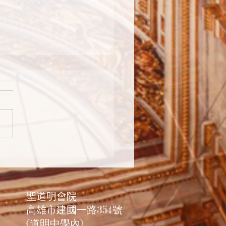
的本質和創造。
聖道明會院
高雄市建國一路354號
(道明中學內)