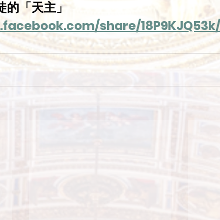
徒的「天主」
.facebook.com/share/18P9KJQ53k