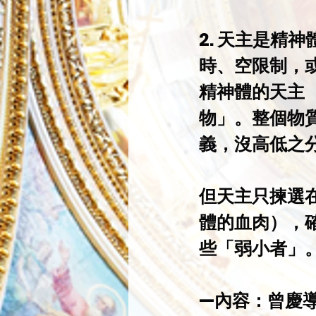
2. 天主是精
時、空限制，
精神體的天主
物」。整個物
義，沒高低之
但天主只揀選
體的血肉），
些「弱小者」
—內容：曾慶