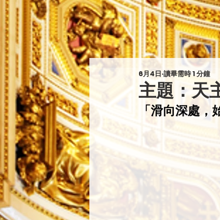
6月4日
讀畢需時 1 分鐘
主題：天
「滑向深處，始