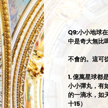
Q9:小小地
中是奇大無比
不會的。這可
1. 億萬星球
小小彈丸，有
的一滴水，如
十15）