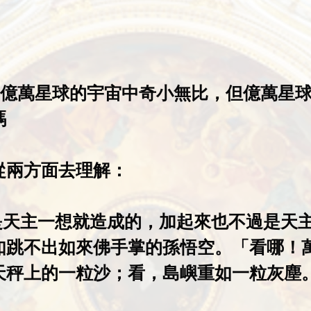
球在億萬星球的宇宙中奇小無比，但億萬星
嗎
從兩方面去理解：
都是天主一想就造成的，加起來也不過是天
如跳不出如來佛手掌的孫悟空。「看哪！
天秤上的一粒沙；看，島嶼重如一粒灰塵