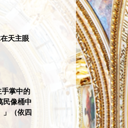
球在天主眼
主手掌中的
萬民像桶中
。」（依四