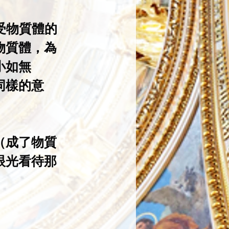
受物質體的
物質體，為
小如無
同樣的意
（成了物質
眼光看待那