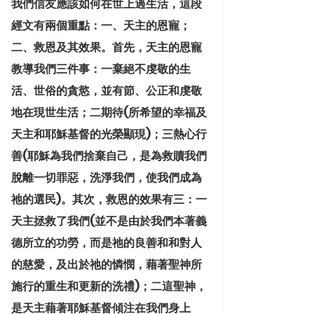
我們信友應該如何在世上過生活，這段
經文有兩個重點：一、天主的恩寵；
二、救恩及其效果。首先，天主的恩寵
教導我們三件事：一棄絕不虔敬的生
活、世俗的貪慾，並有節、公正和虔敬
地在現世生活；二期待(所希望的幸福及
天主和耶穌基督的光榮顯現)；三熱心行
善(耶穌為我們捨棄自己，是為救贖我們
脫離一切罪惡，洗淨我們，使我們成為
祂的選民)。其次，救恩的效果有三：一
天主拯救了我們(並不是由於我們本著義
德所立的功勞，而是祂的良善和和對人
的慈愛，及出於祂的憐憫，藉著聖神所
施行的重生和更新的洗禮)；二這聖神，
是天主藉著耶穌基督傾注在我們身上