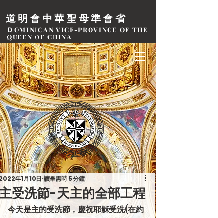
道明會中華聖母準會省
ＤOMINICAN VICE-PROVINCE OF THE
QUEEN OF CHINA
2022年1月10日
讀畢需時 5 分鐘
主受洗節-天主的全部工程
今天是主的受洗節，慶祝耶穌受洗(在約