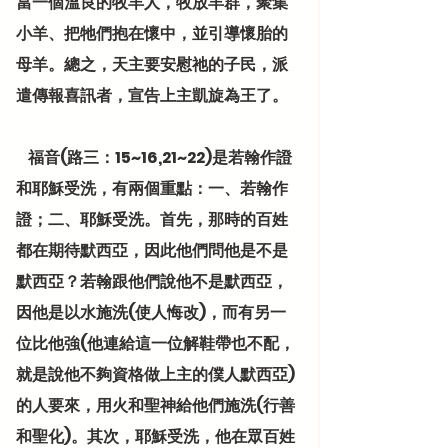
當一個溫良的牧羊人，牧放羊群，聚集
小羊、把牠們抱在懷中，並引導懷胎的
母羊。總之，天主要安慰祂的子民，派
遣傳報喜訊者，宣告上主凱旋為王了。
    福音(路三：15~16,21~22)是若翰作證
和耶穌受洗，有兩個重點：一、若翰作
證；二、耶穌受洗。首先，那時的百姓
都在期待默西亞，因此他們問他是不是
默西亞？若翰跟他們說他不是默西亞，
因他是以水施洗(使人悔改)，而有另一
位比他強(他連給這一位解鞋帶也不配，
就是說他不夠資格做上主的僕人默西亞)
的人要來，用火和聖神給他們施洗(行善
和聖化)。其次，耶穌受洗，他在眾百姓