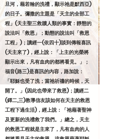
旦河，藉若翰的洗禮，顯示祂是默西亞)
的日子。彌撒的主題是「天主的全部工
程」(天主聖三救贖人類的事實：靜態的
說法叫「救恩」；動態的說法叫「救恩
工程」)；讀經一(依四十)談到傳報喜訊
(天主來了)，經上說：「上主的光榮將
顯示出來，凡有血肉的都將看見。」；
福音(路三)是喜訊的內容，路加說：
「耶穌也受了洗；當祂祈禱的時候，天
開了。」(因此也帶來了救恩)；讀經二
(鐸二,三)教導信友該如何在天主的救恩
工程下過生活)，經上說：「祂藉著聖神
及更新的洗禮救了我們。」總之，天主
的救恩工程就是主來了，凡有血肉的人
都將看見天主的救恩，這救恩藉著耶穌