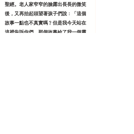
聖經。老人家窄窄的臉露出長長的微笑
後，又再抬起頭望著孩子們說﹕「這個
故事一點也不真實嗎﹖但是我今天站在
這裡告訴你們，那個故事給了我一個靈
感，這多麼類似，天主為了我犧牲自己
的兒子。」
    你瞧，我就是那位兒子的朋友。
    天主的全部工程，就是祂實現了祂的救
恩計畫，為了讓所有人得救，祂願意像
故事中的老人：為了他兒子的朋友(未認
識耶穌基督的人)的得救(不只是肉體的
生命，更為靈魂的生命；也就是得到信