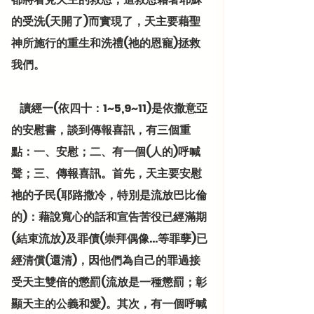
的受洗(天開了)而實現了，天主要藉聖
神所施行的重生和洗禮(祂的恩寵)拯救
我們。
    讀經一(依四十：1~5,9~11)是依撒意亞
的安慰書，談到傳報喜訊，有三個重
點：一、安慰；二、有一個(人的)呼喊
聲；三、傳報喜訊。首先，天主要安慰
祂的子民(耶路撒冷，特別是流放巴比倫
的)：藉說寬心的話和宣告苦役已經滿期
(結束流放)及罪債(崇拜偶像…等罪孽)已
經清償(還清)，因他們為自己的罪過接
受天主雙倍的懲罰(流放是一種懲罰；彰
顯天主的公義和愛)。其次，有一個呼喊