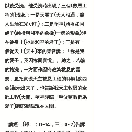
以後受洗。他受洗時出現了三個(救恩工
程的)現象：一是天開了(天人相通，讓
人生活在光明中)；二是聖神(藉著如同
鴿子(純樸與和平的象徵)一樣的形象)降
在祂身上(祂是和平的君王)；三是有一
個從天上(天主)來的聲音說：「祢是我
的愛子，我因祢而喜悅」。總之，若翰
的施洗，一方面作證悔改為救恩的需
要，更把實現天主救恩工程的耶穌(默西
亞)顯示出來了，也告訴我天主救恩的全
部工程(天開、聖神降臨、聖父稱我們為
愛子)藉耶穌臨現在人間。
    讀經二(鐸二：11~14，三：4~7)告訴